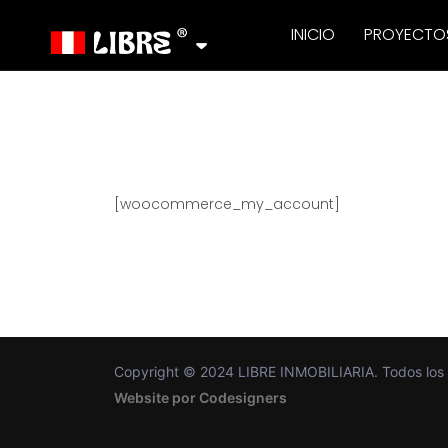
INICIO
PROYECTO
[woocommerce_my_account]
Copyright © 2024 LIBRE INMOBILIARIA. Todos los 
Website por Codesigners